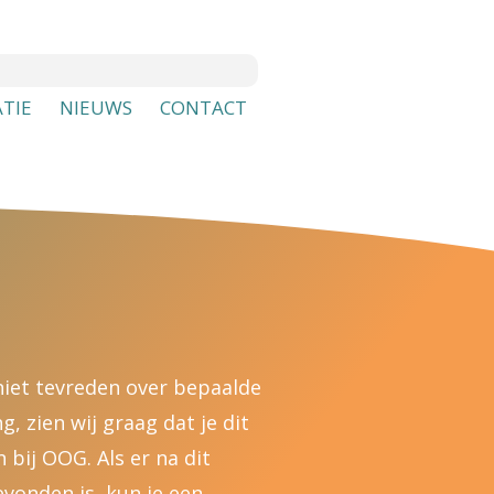
TIE
NIEUWS
CONTACT
 niet tevreden over bepaalde
, zien wij graag dat je dit
bij OOG. Als er na dit
vonden is, kun je een