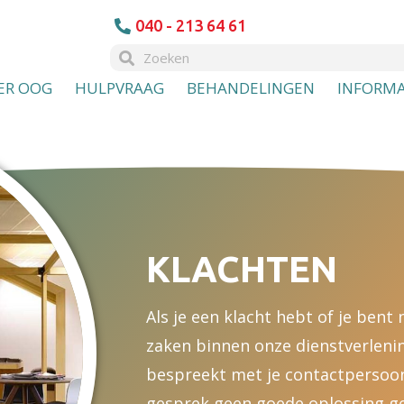
040 - 213 64 61
ER OOG
HULPVRAAG
BEHANDELINGEN
INFORMA
KLACHTEN
Als je een klacht hebt of je bent
zaken binnen onze dienstverlening
bespreekt met je contactpersoon 
gesprek geen goede oplossing ge